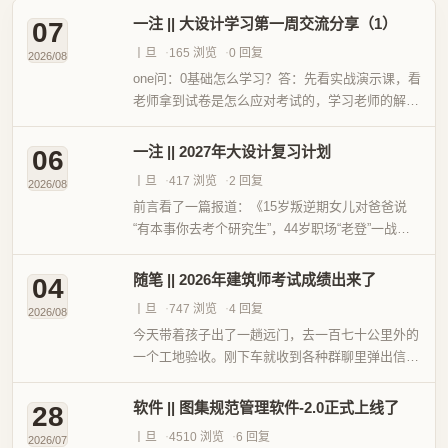
一注 || 大设计学习第一周交流分享（1）
07
丨旦
165 浏览
0 回复
2026/08
one问：0基础怎么学习？答：先看实战演示课，看
老师拿到试卷是怎么应对考试的，学习老师的解题
过程，对考试流程有一个整体的认知。然后再自己
上手分析真题，看自己能做到哪一步，分析自己的
一注 || 2027年大设计复习计划
06
短板在哪里？最后再去...
丨旦
417 浏览
2 回复
2026/08
前言看了一篇报道：《15岁叛逆期女儿对爸爸说
“有本事你去考个研究生”，44岁职场“老登”一战上
岸“985”》，很多人觉得这事没有什么值得吹嘘
的，特别是知乎上还有乎友说这是新闻学的“魅力
随笔 || 2026年建筑师考试成绩出来了
04
时刻”，说这个考...
丨旦
747 浏览
4 回复
2026/08
今天带着孩子出了一趟远门，去一百七十公里外的
一个工地验收。刚下车就收到各种群聊里弹出信息
说注考成绩出来了，不少小伙伴发来私信问我考得
怎么样，于是马上打开手机查成绩。在《2026年建
软件 || 图集规范管理软件-2.0正式上线了
28
筑师考试小结》中，我...
丨旦
4510 浏览
6 回复
2026/07