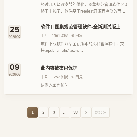
经过几天紧锣密鼓的优化，图集规范管理软件-2.0
终于上线了，软件基于readest开源程序修改而
来，故名ReadestDoc，因此除了功能相似之外，
很多地方大不相同！下面介绍一下它的功能。上图
软件 || 图集规范管理软件-全新测试版上线，欢迎尝鲜
25
展示的是...
丨旦
1561 浏览
9 回复
2026/07
软件下载软件介绍全新版本的文档管理软件，支
持.epub;".mobi;".azw;
“azw3;.fb2;.zip;".cbz;".pdf;.txt;.md等格式文档直
接管理和阅读。其他格式的文档，比如...
09
此内容被密码保护
2026/07
丨旦
1252 浏览
0 回复
请输入密码访问
1
2
3
…
38
跳转