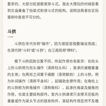
要求的，大部分民居都是穿斗式。我去大理玩的时候就看
到文庙兼备了抬梁式和穿斗式的结构，说明这两者在实际
案例中是密不可分的。
斗拱
斗拱在宋代也称“铺作”，因为是层层相叠铺设而成；
在清代称“斗科”或“斗拱”；在江南则称“牌科”。
檐下斗拱因其位置不同，所起作用也有差异：在柱头
上的斗拱称为柱头铺作（清称柱头科），是承托屋檐重量
的主体；在两柱之间置于阑额（清称额枋）上的斗拱，称
为补间铺作（清称平身科），起辅助支撑作用；在角柱上
的斗拱称为转角铺作（清称角科），起承托角梁及屋角的
作用，也是主要结构部件。室内斗拱通常只支撑天花板的
重量或作为梁头节点的联系构件，其结构作用显然不及檐