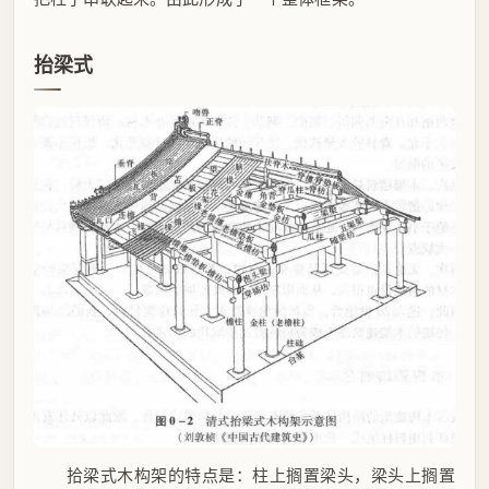
抬梁式
拾梁式木构架的特点是：柱上搁置梁头，梁头上搁置