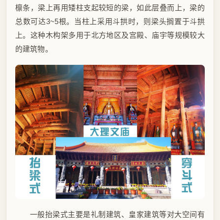
檩条，梁上再用矮柱支起较短的梁，如此层叠而上，梁的
总数可达3~5根。当柱上采用斗拱时，则梁头搁置于斗拱
上。这种木构架多用于北方地区及宫殿、庙宇等规模较大
的建筑物。
一般抬梁式主要是礼制建筑、皇家建筑等对大空间有