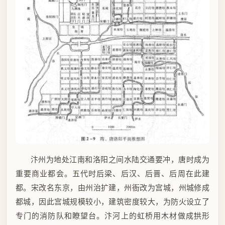
汴州为地处江南和洛阳之间水陆交通要冲，唐时成为
重要商业都会。五代时后梁、后汉、后晋、后周在此建
都。宋改名东京，由州治扩建，州衙改为宫城，州城修成
都城，因此宫城规模较小，建筑密度较大，为防火设立了
专门的消防队和瞭望台。汴河上的虹桥用木材做成拱形