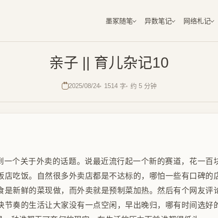
墨冢随笔
异数笔记
网络札记
亲子 || 育儿杂记10
2025/08/24
1514 字
约 5 分钟
到一个关于外卖的话题。说最近流行起一个新的赛道，花一百
饭店吃饭。自然很多外卖店都是不达标的，哪怕一些有口碑的
食是新鲜的菜现做，而外卖就是预制菜加热。然后有个网友评
快节奏的生活让大家没有一点空闲，早出晚归，哪有时间选好