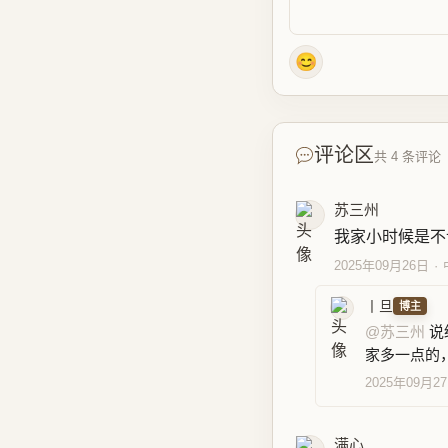
😊
评论区
共 4 条评论
苏三州
我家小时候是不
2025年09月26日
丨旦
博主
@苏三州
说
家多一点的
2025年09月2
满心