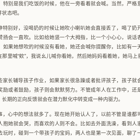
妈”，特别是我们吃饭的时候，他在一旁看着就会喊。当然，严格
芽状态吧。
神特别好，没喝奶的时候让她吹小喇叭她会直接丢了，喝了奶
赞扬会一直吹。比如给她竖一个大拇指，比一个小心心，说话
。如果她想吹的时候没有看她，她还会喊你提醒你，比如有一
在那里喊“欸”，我说幺儿喊你看她，然后她妈妈看着她，她马上
些家长辅导孩子作业，如果家长很急躁或者批评孩子，孩子就
奖励或者鼓励，孩子则会默默努力。不管成年人在工作中，还
，长期的正向反馈就会在潜力默化中转变成一种内驱力。
事，心中的想法就多了。现在她开始认人了，以前不管是谁都
人抱她就会哭，而喜欢的人则不会。比如去外面洗澡，看到人
去玩时，碰到一个带孩子的宝妈，两人也是第一次见面，聊了