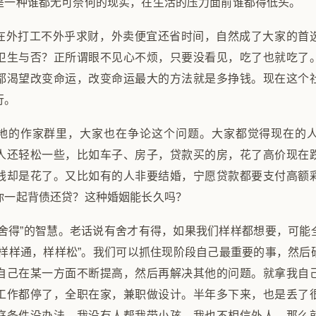
是一种谁都无可奈何的现实，在生活的压力面前谁都得低头。
在外打工不外乎求财，外卖便宜还省时间，自然成了大家的首
卫生与否？正所谓眼不见心不烦，只要没看见，吃了也就吃了
都渴望改变命运，改变命运最大的方法就是多挣钱。现在这个
行。
地的作家群里，大家也在争论这个问题。大家都觉得现在的
人还轻松一些，比如车子、房子，贷款买的房，花了高价现在
钱却是花了。又比如有的人非要结婚，宁愿贷款都要支付高额
你一起背债还贷？这种婚姻能长久吗？
“舍得”的智慧。老话说有舍才有得，如果我们样样都想要，可能
“样样通，样样松”。我们可以抓住现阶段自己最重要的事，然后
自己在某一方面不断提高，然后再解决其他的问题。就拿我自
工作都停了，全职在家，兼职做设计。半年多下来，也是丢了
庭条件没办法，我没有人帮我带小孩，我也不相信外人，那么