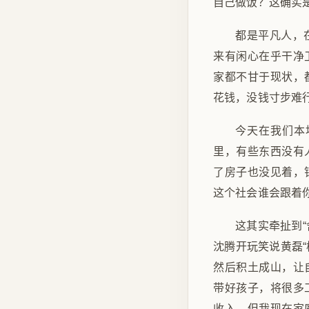
自己做饭？这确实
都是平凡人，
来有闲心在乎干净
家都不甘于现状，
花钱，没钱寸步难
今天在我们本
里，有些东西没有
了房子也没见着，
这个社会谁会跟着
这其实牵扯到
沈腾开玩笑说黄磊
然后积土成山，让
带好孩子，将很多
收入。但我现在家