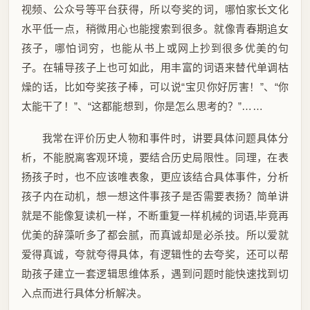
视频、公众号等平台获得，所以夸奖的词，哪怕家长文化
水平低一点，稍微用心也能搜索到很多。就像青春期追女
孩子，哪怕词穷，也能从书上或网上抄到很多优美的句
子。在辅导孩子上也可如此，用丰富的词语来替代单调枯
燥的话，比如夸奖孩子棒，可以说“宝贝你好厉害！”、“你
太能干了！”、“这都能想到，你是怎么思考的？”……
我常在评价历史人物和事件时，讲要具体问题具体分
析，不能脱离客观环境，要结合历史局限性。同理，在表
扬孩子时，也不应该唯表象，更应该结合具体事件，分析
孩子内在动机，想一想这件事孩子是否需要表扬？简单讲
就是不能像复读机一样，不断重复一样机械的词语,毕竟再
优美的辞藻听多了都会腻，而真诚却是必杀技。所以爱就
爱得真诚，夸就夸得具体，有逻辑性的去夸奖，还可以帮
助孩子建立一套逻辑思维体系，遇到问题时能快速找到切
入点而进行具体分析解决。