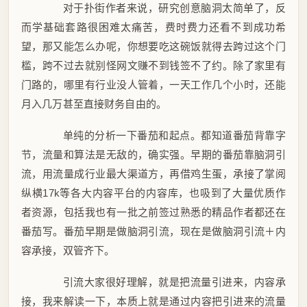
对于扑街作者来说，研究创意脑洞太简单了，反
而学基础套路很困难太痛苦，费时费力还看不到成功希
望，那又能怎么办呢，你想要吃这碗饭就得去跨过这个门
槛，跨不过去就别怪网文赚不到钱签不了约。除了家里有
门路的，哪里有行业没人管着，一天工作几个小时，还能
月入几万甚至直接财务自由的。
单纯的分析一下番茄和起点。都知道番茄背靠字
节，流量和算法是无敌的，确实强。早期的番茄靠脑洞引
流，用流量成行业最大渠道方，再借鸡生蛋，承接了掌阅
纵横17k等各大内容平台的内容库，也吸到了大量优质作
者资源，包括我也有一批之前签过熟悉的精品作者都还在
番茄写。番茄早期是做脑洞引流，现在是做脑洞引流＋内
容承接，双管齐下。
引流大家很好理解，就是把流量引进来，内容承
接，我来解读一下，本质上就是通过内容把引进来的流量