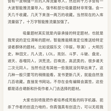
会有一波稍强一点的入库流量导入，然后到十万字会有一
大波智能推流量导入，强书和部分吸量题材非常强，会一
天几千收藏，几天下来涨一两万的收藏。当然现在的入库
流量弱了，十万字智能推流量加强了。
吸量题材其实就是内容承接的特定题材，也就是
我常说的定位清晰的题材，智能推能精准定位推送给特定
读者群体的题材。比如说娱乐文（华娱，导演），大明历
史，种田文，凡人流，LOL，亮剑、斗罗、斗破、盘龙，
遮天、吞噬同人，洪荒流，召唤流，高武类的，很多诸天
二次元同人，当然也还有其他一些我就没列举出来了。这
几种一般只要写的稍微能看，发书更新几天，就能自然涨
几百收藏。直接发书网站，不存在会有编辑会漏签，这些
都是适合萌新和扑街作者入门去选择的题材。
大家也别喷我把作者培养成死板的码字机器、扼
杀了作者的创造力啥的，你真强真有创造力，可以无视我