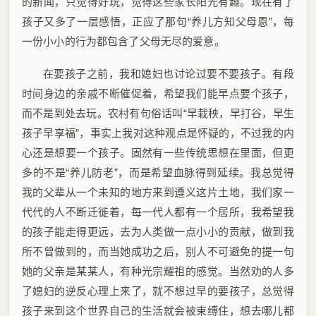
的新闻，只觉得好玩，觉得这些家长阳光有趣。现在有了
孩子又多了一层感悟，正应了那句“养儿方知父母恩”，每
一份小小的行为都包含了父母无尽的爱意。
在要孩子之前，我和媳妇也讨论过要不要孩子。有段
时间身边的亲戚不断催促着，希望我们能早点要个孩子，
而不是到处去玩。农村有句俗话叫“早栽秧，早打谷，早生
孩子早享福”，事实上我对这种观点是怀疑的，不过我的内
心还是想要一个孩子。固然有一些传统思想在里面，但更
多的不是“养儿防老”，而是希望血脉得到延续。我总觉得
我的父辈从一个未知的地方来到遵义这片土地，我们家一
代代的人不断迁徙着，每一代人都有一个居所，我希望我
的孩子能走得更远，去为人类做一点小小的贡献，做到我
所不曾做到的，而当她成功之后，别人不可避免的提一句
她的父亲是某某人，有种光宗耀祖的感觉。当然劝的人多
了媳妇的逆反心理上来了，就不想过早的要孩子，总觉得
孩子来到这个世界自己的生活就会被束缚住，想去哪儿都