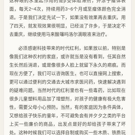
这种眼药水里起作用的是β受体阻滞剂，外涂于瘤体表
面，每天2~4次，持续用药3~6个月或至瘤体颜色完全消
退。于是我们决定先试一下，如果没有效果再去重庆。用
了四天，就发现效果很明显，已经淡了许多，于是决定不
去重庆，继续使用马来酸噻吗洛尔滴眼液来治疗。
必须感谢科技带来的时代红利，如果放以前，特别是
像我们这种农村的家庭，或许就当是没有看到，任其自然
生长然后消退，或是像很多人脸上就留下永久的疤痕。而
现在方便了，我们可以咨询医生，也可以直接网上搜索，
更可以通过便利的交通去大城市求医问药，快速解决遇到
的疑难问题。当然时代的红利里也有一些毒药，比如现在
很多儿童塑料用品加了增塑剂，对孩子的健康有极大危害
性，需要父母小心预防。当然，有的家庭因为条件具体，
又想给孩子快乐的童年，不可避免会有并夕夕之类的平台
上买一些廉价的商品，出发点是好的却给孩子带来了坏
处。这种时候我们可以选择自制或购买一些木质、铁质玩