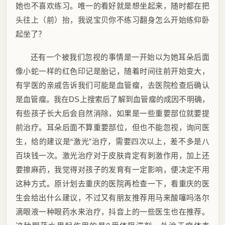
她也不喜欢练习。唯一的看好就是想坐起来，随时都在把
头往上（前）抬，我说宝贝你不练习翻身怎么开始练仰卧
起坐了？
还有一个被我们忽视的事情是一开始以为她耳朵后面
像小蛇一样的红色印记是胎记，随着时间往前开始变大，
有学医的亲戚告诉我们可能是血管瘤，去医院检查后确认
是血管瘤。我在DS上搜索后了解到血管瘤的成因不明确，
有些孩子长大后会自然消除，如果是一些重要部位就要提
前治疗。耳朵后面不算重要部位，但也不能忽视，询问医
生，给的建议是“激光”治疗，需要四次以上，差不多是八
百块钱一次。激光治疗对于皮肤肯定有刺激作用，加上还
要擦麻药，我觉得对孩子的发育有一定影响，便决定不用
这种方式。原计划去重庆的医院再检查一下，看重庆的医
生会给出什么建议，不过又有朋友推荐用马来酸噻吗洛尔
滴眼液一种眼药水来治疗，抖音上的一些医生也在推荐。