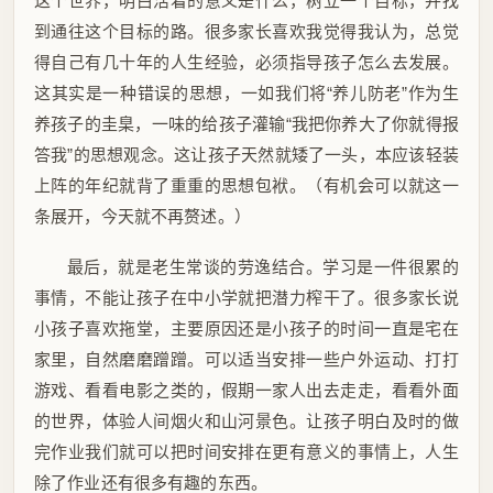
这个世界，明白活着的意义是什么，树立一个目标，并找
到通往这个目标的路。很多家长喜欢我觉得我认为，总觉
得自己有几十年的人生经验，必须指导孩子怎么去发展。
这其实是一种错误的思想，一如我们将“养儿防老”作为生
养孩子的圭臬，一味的给孩子灌输“我把你养大了你就得报
答我”的思想观念。这让孩子天然就矮了一头，本应该轻装
上阵的年纪就背了重重的思想包袱。（有机会可以就这一
条展开，今天就不再赘述。）
最后，就是老生常谈的劳逸结合。学习是一件很累的
事情，不能让孩子在中小学就把潜力榨干了。很多家长说
小孩子喜欢拖堂，主要原因还是小孩子的时间一直是宅在
家里，自然磨磨蹭蹭。可以适当安排一些户外运动、打打
游戏、看看电影之类的，假期一家人出去走走，看看外面
的世界，体验人间烟火和山河景色。让孩子明白及时的做
完作业我们就可以把时间安排在更有意义的事情上，人生
除了作业还有很多有趣的东西。