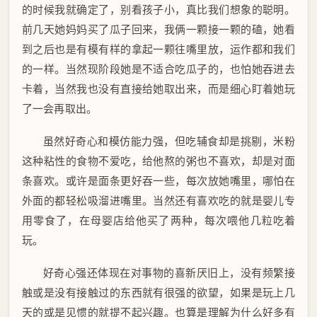
的时候我就确定了，别看孩子小，真比我们想象的聪明。
前几天她妈妈买了瓜子回来，我俩一颗接一颗的磕，她看
到之后也是有模有样的拿起一颗往嘴里放，运作都和我们
的一样。当然现阶段她是不适合吃瓜子的，也怕她吞进去
卡着，当然我也没有直接给她取出来，而是细心盯着她玩
了一会再取出。
虽然好奇心和模仿能力强，但吃辅食却是挑剔，米粉
这种粘性的食物不爱吃，给他熬的粥也不喜欢，却是对面
条喜欢。或许是面条更好吞一些，每次放她嘴里，哪怕在
外面的都轻松吸溜进嘴里。当然还有喜欢吃的就是婴儿专
用零食了，在母婴店给他买了两种，每次喂他几粒吃着
玩。
好奇心强还体现在对事物的喜新厌旧上，没有频繁接
触或是没有接触过的东西就有很强的欲望，如果是玩上几
天的或是见惯的就提不起兴趣。也算是理解为什么好多有