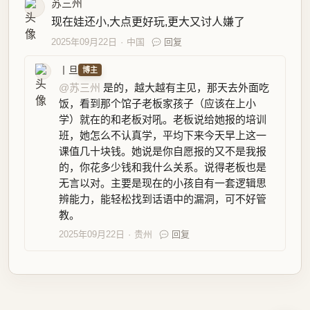
苏三州
现在娃还小,大点更好玩,更大又讨人嫌了
2025年09月22日
中国
回复
丨旦
博主
@苏三州
是的，越大越有主见，那天去外面吃
饭，看到那个馆子老板家孩子（应该在上小
学）就在的和老板对吼。老板说给她报的培训
班，她怎么不认真学，平均下来今天早上这一
课值几十块钱。她说是你自愿报的又不是我报
的，你花多少钱和我什么关系。说得老板也是
无言以对。主要是现在的小孩自有一套逻辑思
辨能力，能轻松找到话语中的漏洞，可不好管
教。
2025年09月22日
贵州
回复