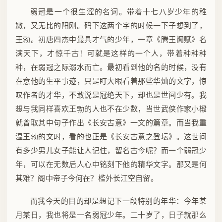
弱冠是一个很生涩的名词。带着十七八岁少年的稚
嫩，又无比的阳刚。码下这两个字的时候一下子想到了，
王勃。初唐四杰中最具才气的少年，一章《腾王阁赋》名
满天下，才惊千古！可就是这样的一个人，带着种种种
种，在弱冠之际溺水而亡。最初看到他的名的时候，没有
在意他的生平事迹，只是盯大眼看着那些华灿的文字，惊
叹作者的才华，不敢说是冠绝天下，却也是世间少有。我
想与我同样喜欢王勃的人也不在少数，当世武侠作家小椴
就曾取其中句子作出《长安古意》一文的篇章。而当我重
温王勃的文时，看的也正是《长安古意之登坛》。这世间
有多少男儿女子能让人记住，留名古今呢？而一个弱冠少
年，可以在无数后人心中铭刻下他的精华文字。那又是何
其难？阁中帝子今何在？槛外长江空自留。
而我今天的目的却是想记下一段特别的年华：今年某
月某日，我也将是一名弱冠少年。二十岁了，日子就那么