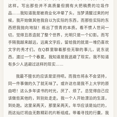
这样。写出那些并不高质量但拥有大把稿费的垃圾作
品……我知道我是被商业化冲晕了头，当梦清醒过来的时
候，我开始做其他我自以为实际的东西，而那些实际的东
西把我抛向地狱！练出了愤青的本质。看不惯人世间一
切，觉得丑恶造就了整个世界，光明只是一个幻影。而写
手隔我越来越远，远离文字后，留给我的就是一堆仍喜欢
文字的秀才们。在Q群里聊着那些无聊的事儿，说东说
西，渡过一个个春夏。我知道是我逃避了现实，我不知道
有多少人逃避过这样的现实……
我最不擅长的应该是坚持吧。而我也将永不会坚持，
同一件事做的久了就无味了。或许这也是我不上大学的原
由吧！这么多年读书的时光，厌了、烦了。总觉得自己应
该做些其他的，到别处走走。我一个人开始漂泊的生涯，
到处跑。这里呆两天，那里呆两天。年华应该是灿烂的，
而这灿烂将由无数精彩的片断组成。带着寻找的行囊，我