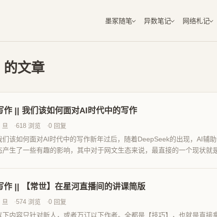
墨冢随笔
异数笔记
网络札记
」的文章
写作 || 我们该如何面对AI时代中的写作
丨旦
618 浏览
0 回复
我们该如何面对AI时代中的写作新年过后，随着DeepSeek的出现，AI
态产生了一些有趣的影响，其中对于网文生态来说，最直接的一个现状就
稿邮箱中，均出现...
写作 || 【常世】在星河直播间的讲课简版
丨旦
574 浏览
0 回复
以下内容只针对新人，或者万订以下作者。全都是【技巧】，也就是直接