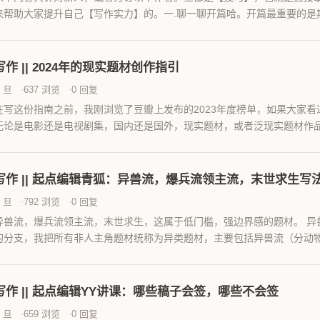
来帮助大家提升自己【写作实力】的。一.聊一聊开篇哈。开篇最重要的是
事文、是重爽点的小白文，还...
写作 || 2024年的现实题材创作指引
丨旦
637 浏览
0 回复
在写这份指南之前，我刚浏览了豆瓣上发布的2023年度榜单，如果大家
无论是电影还是电视剧集，国内还是国外，现实题材，或者泛现实题材作
分榜单中，至少占据了半壁...
写作 || 起点编辑青狐：异兽流，爆兵流领主流，末世求生写
丨旦
792 浏览
0 回复
异兽流，爆兵流领主流，末世求生，这属于低门槛，强边界感的题材。 异
的分支，我把所有非人主角题材统称为异类题材，主要包括异兽流（分动
生物（科幻爆兵），妖兽灵兽...
写作 || 起点编辑YY讲课：哪些稿子会签，哪些不会签
丨旦
659 浏览
0 回复