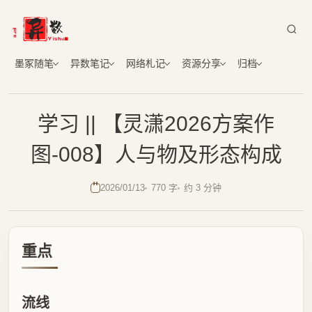
墨冢随笔
异数笔记
网络札记
资源分享
归档
学习 || 【灵潇2026方案作
图-008】人与物及形态构成
2026/01/13
770 字
约 3 分钟
重点
流线